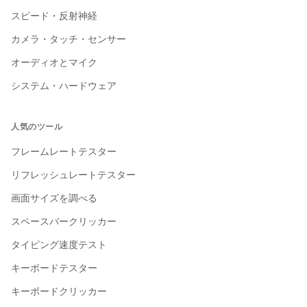
スピード・反射神経
カメラ・タッチ・センサー
オーディオとマイク
システム・ハードウェア
人気のツール
フレームレートテスター
リフレッシュレートテスター
English
画面サイズを調べる
English
スペースバークリッカー
Deutsch
German
タイピング速度テスト
Español
キーボードテスター
Spanish
キーボードクリッカー
Français