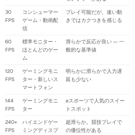
30
コンシューマー
プレイ可能だが、速い動
FPS
ゲーム・動画配
きではカクつきを感じる
信
60
標準モニター・
滑らかで反応が良い — 一
FPS
ほとんどのゲー
般的な基準値
ム
120
ゲーミングモニ
明らかに滑らかで入力遅
FPS
ター・新しいス
延も少ない
マートフォン
144
ゲーミングモニ
eスポーツで人気のスイー
FPS
ター
トスポット
240+
ハイエンドゲー
超滑らか。競技プレイで
FPS
ミングディスプ
の優位性がある