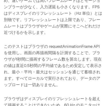
め、速いゲームでは高いフレームレートほどモーショ
ンブラーが少なく、入力遅延も小さくなります。FPS
はディスプレイのリフレッシュレート（Hz 単位）とは
別物です。リフレッシュレートは上限であり、フレー
ムレートはブラウザやゲームが実際にそこへどれだけ
近づけるかを示します。
このテストはブラウザの requestAnimationFrame API
を使用し、画面の再描画間隔を計測することで、ブラ
ウザが1秒間に描画するフレーム数を算出します。現在
の値は直近0.5秒間の平均値であるため安定して表示さ
れ、最小・平均・最大はセッションを通じて蓄積され
ます。すべてローカルで実行されており、データのア
ップロードは一切ありません。
ブラウザはディスプレイのリフレッシュレートを超え
て描画することはできないため、60 Hz のモニターは