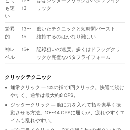
とて
11〜
ほぼジッタークリックかバタフライク
も速
13
リック
い
驚異
13〜
磨いたテクニックと短時間バースト。
的
15
維持するのはかなり難しい
神レ
15+
記録狙いの速度。多くはドラッグクリ
ベル
ックか完璧なバタフライフォーム
クリックテクニック
通常クリック — 1本の指で1回クリック。快適で続け
やすく、通常は最大約8 CPS。
ジッタークリック — 腕に力を入れて指を素早く振
動させる方法。10〜14 CPSに届くが、疲れやすくエ
イムも乱れやすい。