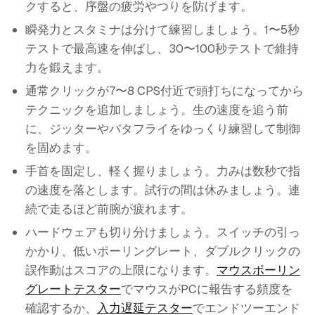
クすると、序盤の疲労やつりを防げます。
瞬発力とスタミナは分けて練習しましょう。1〜5秒
テストで最高速を伸ばし、30〜100秒テストで維持
力を鍛えます。
通常クリックが7〜8 CPS付近で頭打ちになってから
テクニックを追加しましょう。生の速度を追う前
に、ジッターやバタフライをゆっくり練習して制御
を固めます。
手首を固定し、軽く握りましょう。力みは数秒で指
の速度を落とします。試行の間は休みましょう。連
続で走るほど前腕が疲れます。
ハードウェアも切り分けましょう。スイッチの引っ
かかり、低いポーリングレート、ダブルクリックの
誤作動はスコアの上限になります。
マウスポーリン
グレートテスター
でマウスがPCに報告する頻度を
確認するか、
入力遅延テスター
でエンドツーエンド