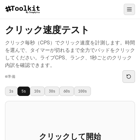
クリック速度テスト
クリック毎秒（CPS）でクリック速度を計測します。時間
を選んで、タイマーが切れるまで全力でパッドをクリック
してください。ライブCPS、ランク、1秒ごとのクリック
内訳を確認できます。
準備
1
s
5
s
10
s
30
s
60
s
100
s
クリックして開始