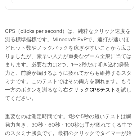
CPS（clicks per second）は、純粋なクリック速度を
測る標準指標です。Minecraft PvPで、連打が速いほ
どヒット数やノックバックを稼ぎやすいことから広ま
りましたが、素早い入力が重要なゲーム全般に当ては
まります。必要な力は2つ、1〜2秒だけ叩き込む瞬発
力と、前腕が焼けるように疲れてからも維持するスタ
ミナです。このテストではその両方を測れます。もう
一方のボタンを測るなら
右クリックCPSテスト
を試し
てください。
重要なのは測定時間です。1秒や5秒の短いテストは瞬
発力向き、30秒・60秒・100秒は手が疲れてくる中で
のスタミナ勝負です。最初のクリックでタイマーが始