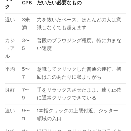
CPS
だいたい必要なもの
ク
遅い
3未
力を抜いたペース。ほとんどの人は意
満
識しなくても超えます
カジ
3〜
普段のブラウジング程度。特に力まな
ュア
5
い速度
ル
平均
5〜
意識してクリックした普通の連打。初
7
回はこのあたりに収まりがち
良好
7〜
手をリラックスさせたまま、速く正確
9
に通常クリックできている
速い
9〜
1本指クリックの上限付近。ジッター
11
領域の入口