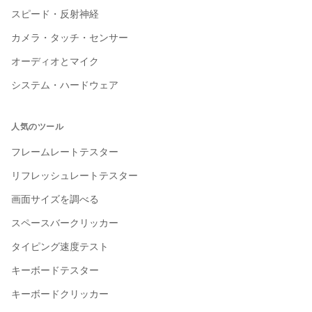
スピード・反射神経
カメラ・タッチ・センサー
オーディオとマイク
システム・ハードウェア
人気のツール
フレームレートテスター
リフレッシュレートテスター
English
画面サイズを調べる
English
スペースバークリッカー
Deutsch
German
タイピング速度テスト
Español
キーボードテスター
Spanish
キーボードクリッカー
Français