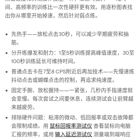
间、高频率的训练比一次性硬肝更有效。用逐秒图表找
出你从哪里开始掉速，然后针对弱点练。
先热手——放松点击30秒，可以减少早期疲劳和抽
筋。
分开练爆发和耐力：1至5秒训练提高峰值速度，30至
100秒训练延长可维持时间。
普通点击卡在7至8 CPS附近后再加技术——先慢速练
抖动点击或蝴蝶点击的控制，再追求纯速度。
固定手腕、放松握持——一紧张，几秒内手指速度就
会变慢。每次尝试之间要休息，连续测试会让前臂越
来越疲劳。
排除硬件问题：粘滞的微动、低回报率或双击故障都
会限制成绩。用
鼠标回报率测试仪
查看鼠标向电脑
汇报的频率，或用
输入延迟测试仪
测量端到端响应