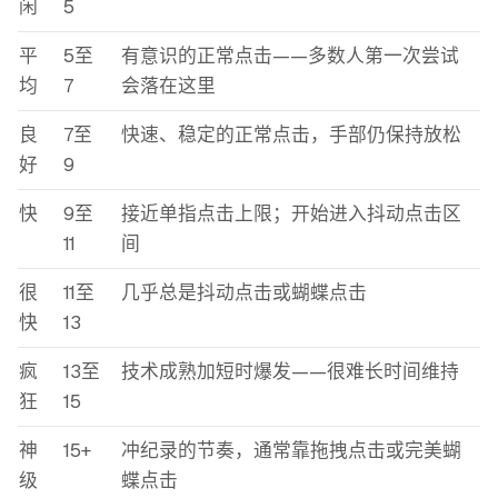
闲
5
平
5至
有意识的正常点击——多数人第一次尝试
均
7
会落在这里
良
7至
快速、稳定的正常点击，手部仍保持放松
好
9
快
9至
接近单指点击上限；开始进入抖动点击区
11
间
很
11至
几乎总是抖动点击或蝴蝶点击
快
13
疯
13至
技术成熟加短时爆发——很难长时间维持
狂
15
神
15+
冲纪录的节奏，通常靠拖拽点击或完美蝴
级
蝶点击