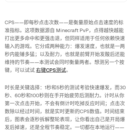
CPS——即每秒点击次数——是衡量原始点击速度的标
准指标。这项数据源自 Minecraft PvP，点得越快越能
打出更多命中和更强击退，但同样适用于任何依赖快速
输入的游戏。它分成两种能力：爆发速度，也就是一两
秒内能锤多猛；以及耐力，也就是前臂开始发酸后还能
维持的节奏——本测试会同时衡量两者。想测另一个按
键，可以试试
右键CPS测试
。
时长是关键选择：1秒和5秒的测试考验快速爆发，而30
秒、60秒和100秒则在手开始疲劳后测耐力。计时从你
第一次点击开始，不会有倒计时吃掉反应时间；点击次
数除以经过时间，就是实时更新的CPS数值。时间结束
后，图表会逐秒拆解整轮表现，让你看出自己是开局爆
发后掉速，还是全程节奏稳定。一切都在本地运行——