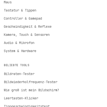
Maus
Tastatur & Tippen
Controller & Gamepad
Geschwindigkeit & Reflexe
Kamera, Touch & Sensoren
Audio & Mikrofon
System & Hardware
BELIEBTE TOOLS
Bildraten-Tester
Bildwiederholfrequenz-Tester
English
Wie groß ist mein Bildschirm?
English
Leertasten-Klicker
Deutsch
German
Tippgeschwindigkeitstest