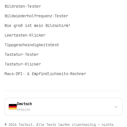
Bildraten-Tester
Bildwiederholfrequenz-Tester
English
Wie groß ist mein Bildschirm?
English
Leertasten-Klicker
Deutsch
German
Tippgeschwindigkeitstest
Español
Tastatur-Tester
Spanish
Tastatur-Klicker
Français
Maus-DPI- & Empfindlichkeits-Rechner
French
Italiano
Italian
Polski
Deutsch
Polish
SPRACHE
Português (BR)
Portuguese
©
2026
Toolkit.
Alle Tests laufen clientseitig — nichts