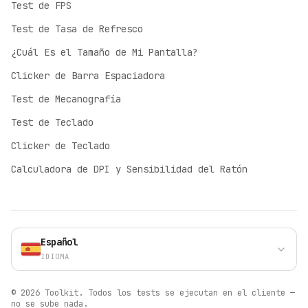
Test de FPS
Test de Tasa de Refresco
English
¿Cuál Es el Tamaño de Mi Pantalla?
English
Clicker de Barra Espaciadora
Deutsch
German
Test de Mecanografía
Español
Test de Teclado
Spanish
Clicker de Teclado
Français
Calculadora de DPI y Sensibilidad del Ratón
French
Italiano
Italian
Polski
Español
Polish
IDIOMA
Português (BR)
Portuguese
©
2026
Toolkit.
Todos los tests se ejecutan en el cliente —
Türkçe
no se sube nada.