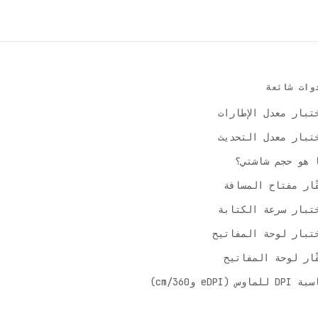
وات شائعة
تبار معدل الإطارات
تبار معدل التحديث
 هو حجم شاشتي؟
ّار مفتاح المسافة
تبار سرعة الكتابة
تبار لوحة المفاتيح
ّار لوحة المفاتيح
DP للماوس (eDPI وcm/360)