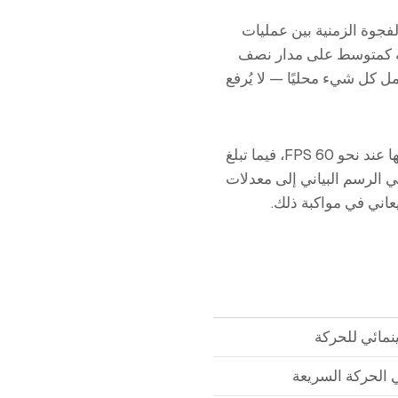
requestAn في المتصفح، إذ يقيس الفجوة الزمنية بين عمليات
لية كمتوسط على مدار نصف
مل كل شيء محليًا — لا يُرفع
لن يرسم متصفحك إطارات بسرعة أكبر مما تستطيع شاشتك تحديثه، لذا تبلغ شاشة 60 هرتز ذروتها عند نحو 60 FPS، فيما تبلغ
طعة في الرسم البياني إلى معدلات
مائي للحركة
 الحركة السريعة