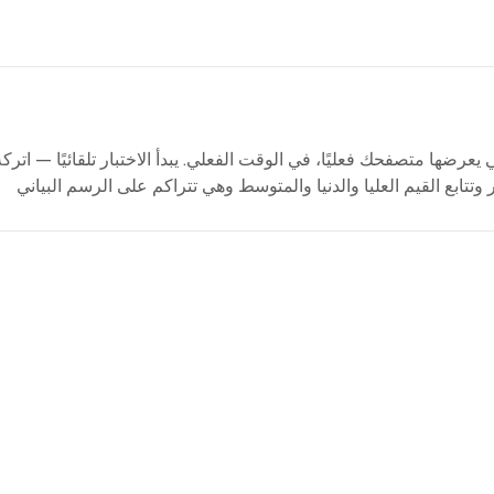
يعرضها متصفحك فعليًا، في الوقت الفعلي. يبدأ الاختبار تلقائيًا — اتركه
ب معدل FPS المباشر وتتابع القيم العليا والدنيا والمتوسط وهي تتراكم على الرسم البياني