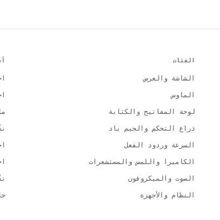
الفئات
أد
الشاشة والعرض
اخ
الماوس
اخ
لوحة المفاتيح والكتابة
ما
ذراع التحكم والجيم باد
نق
السرعة وردود الفعل
اخ
الكاميرا واللمس والمستشعرات
اخ
الصوت والميكروفون
نق
النظام والأجهزة
حاسبة I