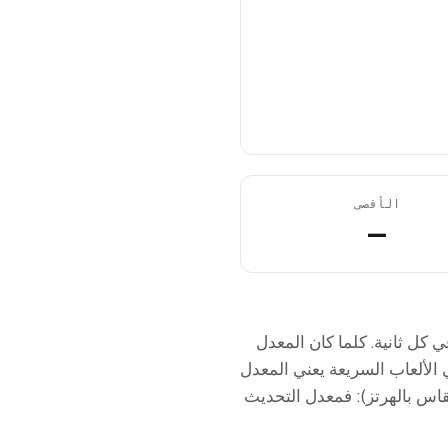
الأقصى
—
تعرضها شاشتك في كل ثانية. كلما كان المعدل
FPS تبدأ في أن تبدو متقطعة، وفي الألعاب السريعة يعني المعدل
 FPS عن معدل تحديث شاشتك (المقاس بالهرتز): فمعدل التحديث