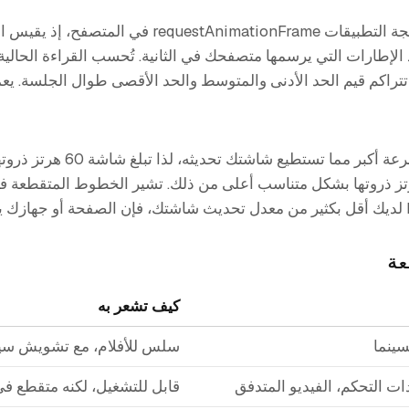
يستخدم هذا الاختبار واجهة برمجة التطبيقات imationFrame
الإطارات التي يرسمها متصفحك في الثانية. تُحسب القراءة الحا
نما تتراكم قيم الحد الأدنى والمتوسط والحد الأقصى طوال الجلسة. يع
ت 120 أو 144 أو 240 هرتز ذروتها بشكل متناسب أعلى من ذلك. تشير الخطوط المتق
عة
كيف تشعر به
سينما
سلس للأفلام، مع تشويش سين
ت التحكم، الفيديو المتدفق
قابل للتشغيل، لكنه متقطع في