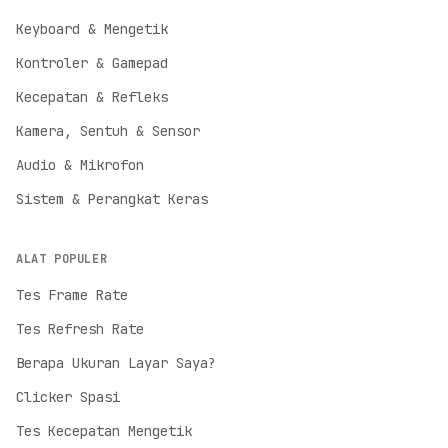
Keyboard & Mengetik
Kontroler & Gamepad
Kecepatan & Refleks
Kamera, Sentuh & Sensor
Audio & Mikrofon
Sistem & Perangkat Keras
ALAT POPULER
Tes Frame Rate
Tes Refresh Rate
English
Berapa Ukuran Layar Saya?
English
Clicker Spasi
Deutsch
German
Tes Kecepatan Mengetik