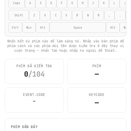
Caps
A
S
D
F
G
H
J
K
L
;
Shift
Z
X
C
V
B
N
M
,
.
Ctrl
Win
Alt
Space
Alt
Win
Nhấn bất kỳ phím nào để làm sáng nó. Nhấp vào bàn phím để
phím cách và các phím mũi tên được kiểm tra ở đây thay vì
cuộn trang — nhấn Tab hoặc nhấp ra ngoài để thoát.
PHÍM ĐÃ KIỂM TRA
PHÍM
0
/
104
—
EVENT.CODE
KEYCODE
—
—
PHÍM GẦN ĐÂY