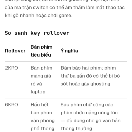
của ma trận switch có thể âm thầm làm mất thao tác
khi gõ nhanh hoặc chơi game.
So sánh key rollover
Bàn phím
Rollover
Ý nghĩa
tiêu biểu
2KRO
Bàn phím
Đảm bảo hai phím; phím
màng giá
thứ ba gần đó có thể bị bỏ
rẻ và
sót hoặc gây ghosting
laptop
6KRO
Hầu hết
Sáu phím chữ cộng các
bàn phím
phím chức năng cùng lúc
văn phòng
— đủ dùng cho gõ văn bản
phổ thông
thông thường