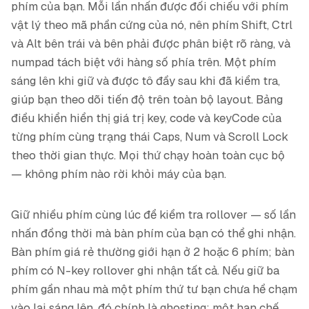
phím của bạn. Mỗi lần nhấn được đối chiếu với phím
vật lý theo mã phần cứng của nó, nên phím Shift, Ctrl
và Alt bên trái và bên phải được phân biệt rõ ràng, và
numpad tách biệt với hàng số phía trên. Một phím
sáng lên khi giữ và được tô đầy sau khi đã kiểm tra,
giúp bạn theo dõi tiến độ trên toàn bộ layout. Bảng
điều khiển hiển thị giá trị key, code và keyCode của
từng phím cùng trạng thái Caps, Num và Scroll Lock
theo thời gian thực. Mọi thứ chạy hoàn toàn cục bộ
— không phím nào rời khỏi máy của bạn.
Giữ nhiều phím cùng lúc để kiểm tra rollover — số lần
nhấn đồng thời mà bàn phím của bạn có thể ghi nhận.
Bàn phím giá rẻ thường giới hạn ở 2 hoặc 6 phím; bàn
phím có N-key rollover ghi nhận tất cả. Nếu giữ ba
phím gần nhau mà một phím thứ tư bạn chưa hề chạm
vào lại sáng lên, đó chính là ghosting: một hạn chế