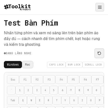
Test Bàn Phím
Nhấn từng phím và xem nó sáng lên trên bàn phím ảo
đầy đủ — cách nhanh để tìm phím chết, kẹt hoặc rung
và kiểm tra ghosting.
ĐANG LẮNG NGHE
Windows
Mac
CAPS LOCK
NUM LOCK
SCROLL LOCK
Esc
F1
F2
F3
F4
F5
F6
F7
`
1
2
3
4
5
6
7
8
9
0
-
Tab
Q
W
E
R
T
Y
U
I
O
P