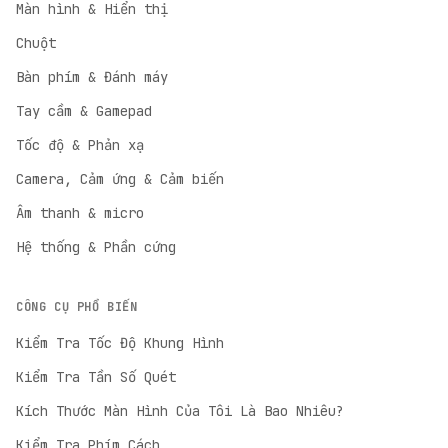
Màn hình & Hiển thị
Chuột
Bàn phím & Đánh máy
Tay cầm & Gamepad
Tốc độ & Phản xạ
Camera, Cảm ứng & Cảm biến
Âm thanh & micro
Hệ thống & Phần cứng
CÔNG CỤ PHỔ BIẾN
Kiểm Tra Tốc Độ Khung Hình
Kiểm Tra Tần Số Quét
English
Kích Thước Màn Hình Của Tôi Là Bao Nhiêu?
English
Kiểm Tra Phím Cách