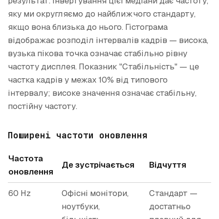
результат. Інвертування цієї медіани дає частоту,
яку ми округляємо до найближчого стандарту,
якщо вона близька до нього. Гістограма
відображає розподіл інтервалів кадрів — висока,
вузька пікова точка означає стабільно рівну
частоту дисплея. Показник "Стабільність" — це
частка кадрів у межах 10% від типового
інтервалу; високе значення означає стабільну,
постійну частоту.
Поширені частоти оновлення
Частота
Де зустрічається
Відчуття
оновлення
60 Hz
Офісні монітори,
Стандарт —
ноутбуки,
достатньо