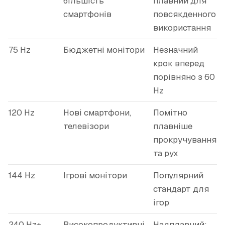
більшість
плавний для
смартфонів
повсякденного
використання
75 Hz
Бюджетні монітори
Незначний
крок вперед
порівняно з 60
Hz
120 Hz
Нові смартфони,
Помітно
телевізори
плавніше
прокручування
та рух
144 Hz
Ігрові монітори
Популярний
стандарт для
ігор
240 Hz+
Високопродуктивні
Надплавний;