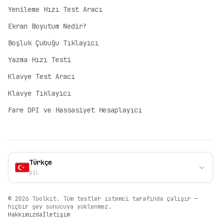
Yenileme Hızı Test Aracı
English
Ekran Boyutum Nedir?
English
Boşluk Çubuğu Tıklayıcı
Deutsch
German
Yazma Hızı Testi
Español
Klavye Test Aracı
Spanish
Klavye Tıklayıcı
Français
Fare DPI ve Hassasiyet Hesaplayıcı
French
Italiano
Italian
Polski
Türkçe
Polish
DIL
Português (BR)
Portuguese
©
2026
Toolkit.
Tüm testler istemci tarafında çalışır —
Türkçe
hiçbir şey sunucuya yüklenmez.
Hakkımızda
İletişim
Turkish