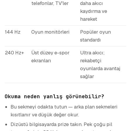
telefonlar, TV'ler
daha akıcı
kaydırma ve
hareket
144 Hz
Oyun monitörleri
Popüler oyun
standardı
240 Hz+
Üst düzey e-spor
Ultra akıcı;
ekranları
rekabetçi
oyunlarda avantaj
sağlar
Okuma neden yanlış görünebilir?
Bu sekmeyi odakta tutun — arka plan sekmeleri
kısıtlanır ve düşük değer okur.
Dizüstü bilgisayarda prize takın. Pek çoğu pil