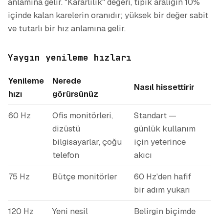
anlamına gelir. "Kararlılık" değeri, tipik aralığın 10%
içinde kalan karelerin oranıdır; yüksek bir değer sabit
ve tutarlı bir hız anlamına gelir.
Yaygın yenileme hızları
Yenileme
Nerede
Nasıl hissettirir
hızı
görürsünüz
60 Hz
Ofis monitörleri,
Standart —
dizüstü
günlük kullanım
bilgisayarlar, çoğu
için yeterince
telefon
akıcı
75 Hz
Bütçe monitörler
60 Hz'den hafif
bir adım yukarı
120 Hz
Yeni nesil
Belirgin biçimde